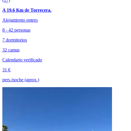
(17)
A 19.6 Km de Torrecera.
Alojamiento entero
8 - 42 personas
7 dormitorios
32 camas
Calendario verificado
31 €
pers./noche (aprox.)