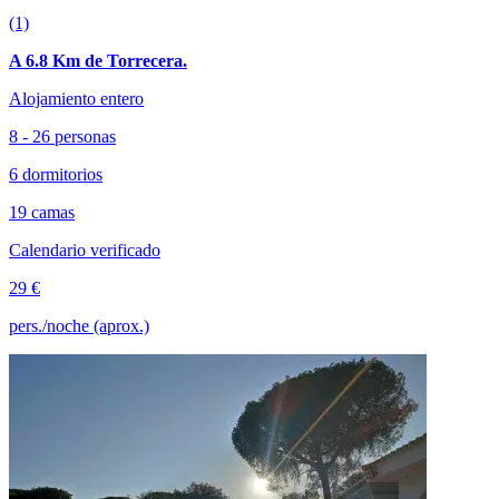
(1)
A 6.8 Km de Torrecera.
Alojamiento entero
8 - 26 personas
6 dormitorios
19 camas
Calendario verificado
29 €
pers./noche (aprox.)