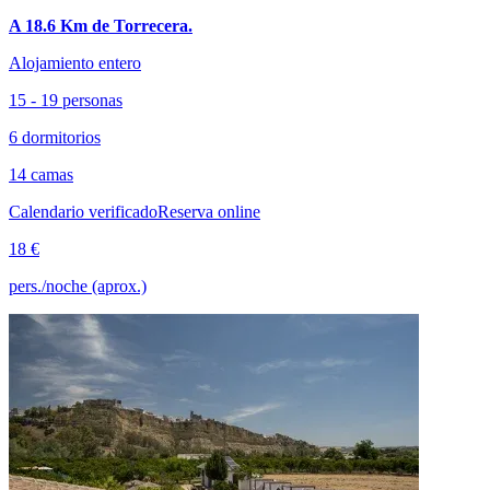
A 18.6 Km de Torrecera.
Alojamiento entero
15 - 19 personas
6 dormitorios
14 camas
Calendario verificado
Reserva online
18 €
pers./noche (aprox.)