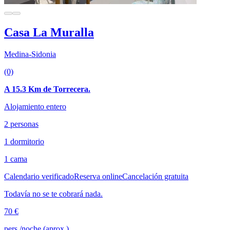
Casa La Muralla
Medina-Sidonia
(0)
A 15.3 Km de Torrecera.
Alojamiento entero
2 personas
1 dormitorio
1 cama
Calendario verificado
Reserva online
Cancelación gratuita
Todavía no se te cobrará nada.
70 €
pers./noche (aprox.)