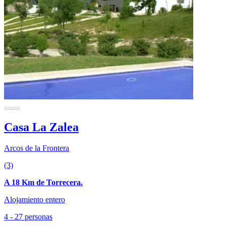
Casa La Zalea
Arcos de la Frontera
(3)
A 18 Km de Torrecera.
Alojamiento entero
4 - 27 personas