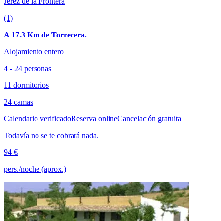
Jerez de la Frontera
(1)
A 17.3 Km de Torrecera.
Alojamiento entero
4 - 24 personas
11 dormitorios
24 camas
Calendario verificado
Reserva online
Cancelación gratuita
Todavía no se te cobrará nada.
94 €
pers./noche (aprox.)