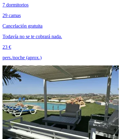
7 dormitorios
29 camas
Cancelación gratuita
Todavía no se te cobrará nada.
23 €
pers./noche (aprox.)