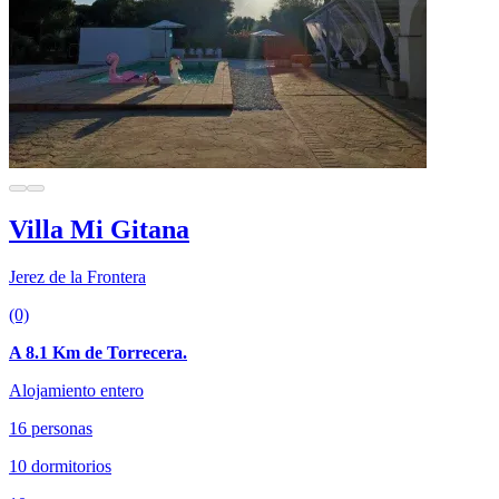
Villa Mi Gitana
Jerez de la Frontera
(0)
A 8.1 Km de Torrecera.
Alojamiento entero
16 personas
10 dormitorios