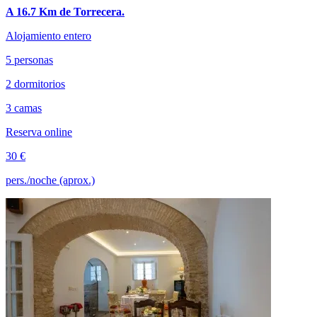
A 16.7 Km de Torrecera.
Alojamiento entero
5 personas
2 dormitorios
3 camas
Reserva online
30 €
pers./noche (aprox.)