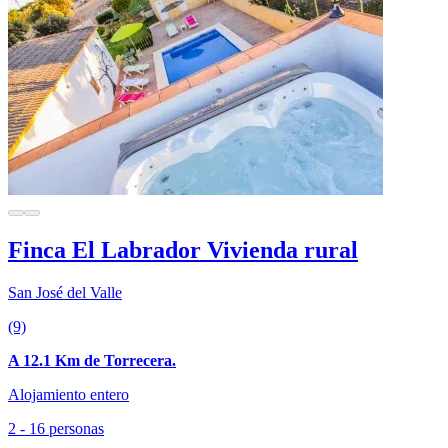
Finca El Labrador Vivienda rural
San José del Valle
(9)
A 12.1 Km de Torrecera.
Alojamiento entero
2 - 16 personas