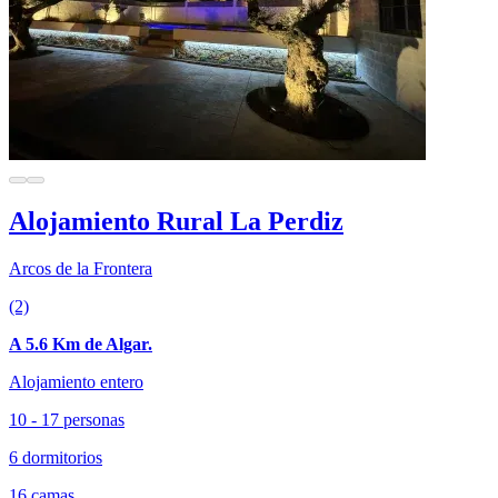
Alojamiento Rural La Perdiz
Arcos de la Frontera
(2)
A 5.6 Km de Algar.
Alojamiento entero
10 - 17 personas
6 dormitorios
16 camas