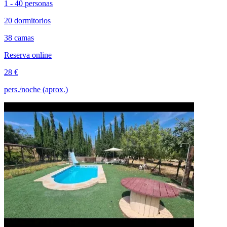
1 - 40 personas
20 dormitorios
38 camas
Reserva online
28 €
pers./noche (aprox.)