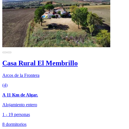
Casa Rural El Membrillo
Arcos de la Frontera
(4)
A 11 Km de Algar.
Alojamiento entero
1 - 19 personas
8 dormitorios