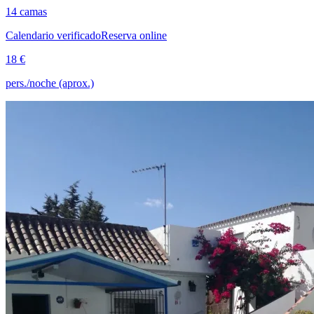
14 camas
Calendario verificado
Reserva online
18 €
pers./noche (aprox.)