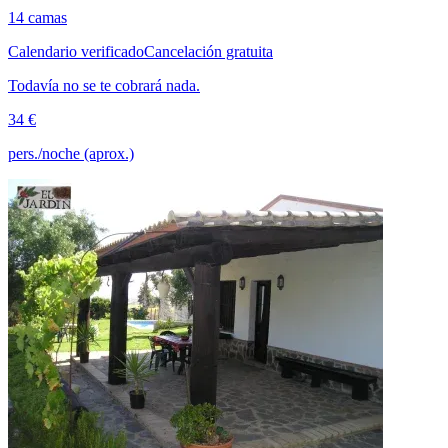
14 camas
Calendario verificado
Cancelación gratuita
Todavía no se te cobrará nada.
34 €
pers./noche (aprox.)