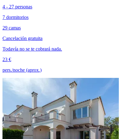
4 - 27 personas
7 dormitorios
29 camas
Cancelación gratuita
Todavía no se te cobrará nada.
23 €
pers./noche (aprox.)