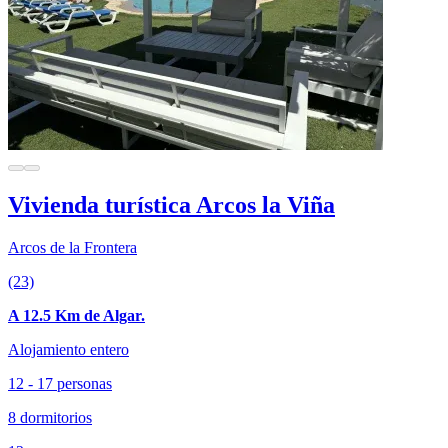
Vivienda turística Arcos la Viña
Arcos de la Frontera
(23)
A 12.5 Km de Algar.
Alojamiento entero
12 - 17 personas
8 dormitorios