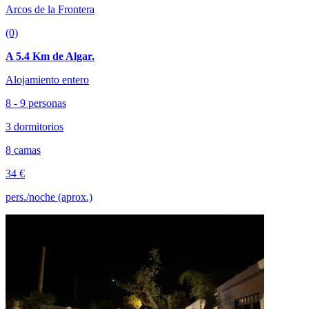
Arcos de la Frontera
(0)
A 5.4 Km de Algar.
Alojamiento entero
8 - 9 personas
3 dormitorios
8 camas
34 €
pers./noche (aprox.)