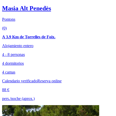
Masia Alt Penedès
Pontons
(0)
A 3.9 Km de Torrelles de Foix.
Alojamiento entero
4 - 8 personas
4 dormitorios
4 camas
Calendario verificado
Reserva online
88 €
pers./noche (aprox.)