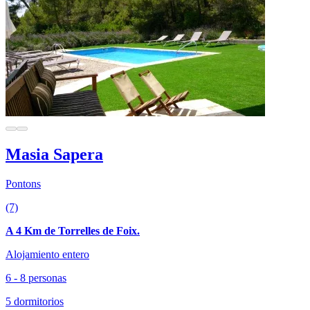
Masia Sapera
Pontons
(7)
A 4 Km de Torrelles de Foix.
Alojamiento entero
6 - 8 personas
5 dormitorios