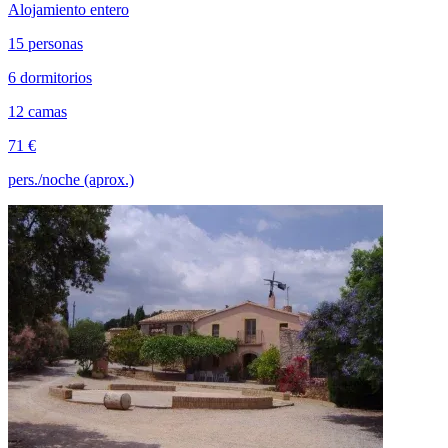
Alojamiento entero
15 personas
6 dormitorios
12 camas
71 €
pers./noche (aprox.)