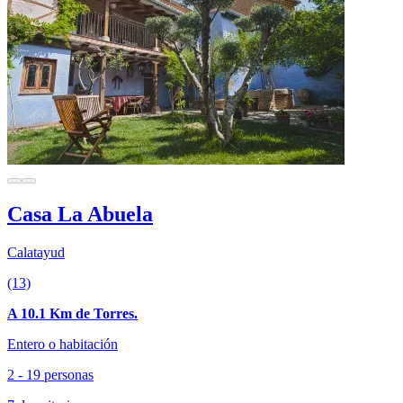
Casa La Abuela
Calatayud
(13)
A 10.1 Km de Torres.
Entero o habitación
2 - 19 personas