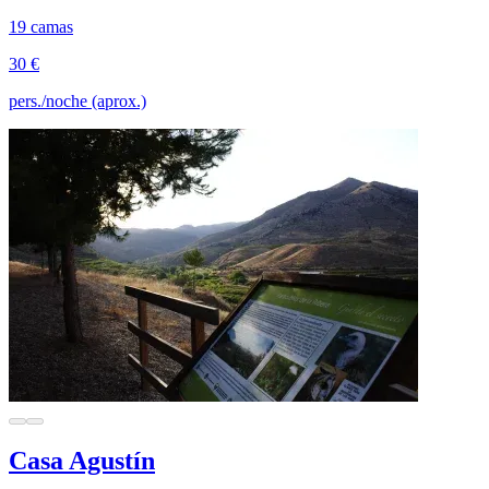
19 camas
30 €
pers./noche (aprox.)
Casa Agustín