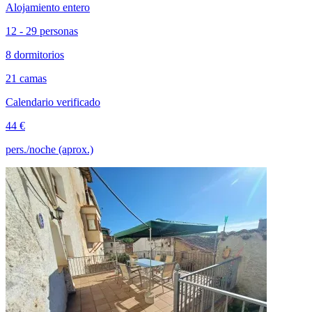
Alojamiento entero
12 - 29 personas
8 dormitorios
21 camas
Calendario verificado
44 €
pers./noche (aprox.)