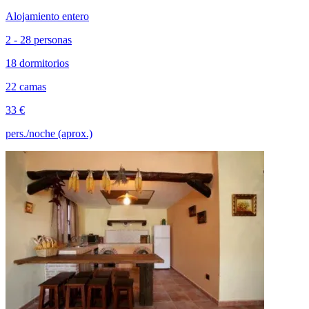
Alojamiento entero
2 - 28 personas
18 dormitorios
22 camas
33 €
pers./noche (aprox.)