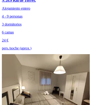
A 20.9 Km de Torres.
Alojamiento entero
4 - 9 personas
3 dormitorios
6 camas
24 €
pers./noche (aprox.)