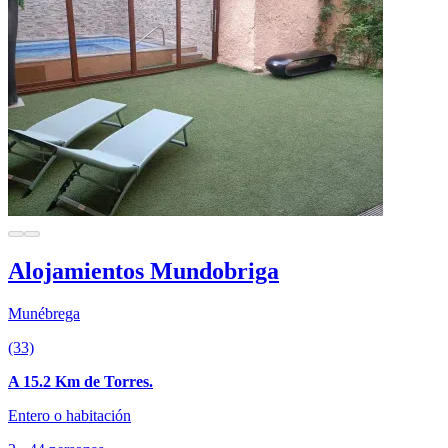
Alojamientos Mundobriga
Munébrega
(33)
A 15.2 Km de Torres.
Entero o habitación