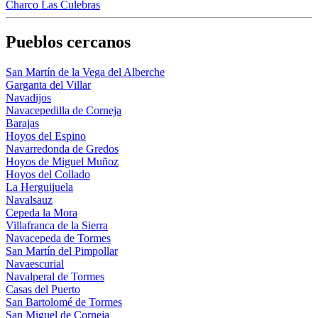
Charco Las Culebras
Pueblos cercanos
San Martín de la Vega del Alberche
Garganta del Villar
Navadijos
Navacepedilla de Corneja
Barajas
Hoyos del Espino
Navarredonda de Gredos
Hoyos de Miguel Muñoz
Hoyos del Collado
La Herguijuela
Navalsauz
Cepeda la Mora
Villafranca de la Sierra
Navacepeda de Tormes
San Martín del Pimpollar
Navaescurial
Navalperal de Tormes
Casas del Puerto
San Bartolomé de Tormes
San Miguel de Corneja