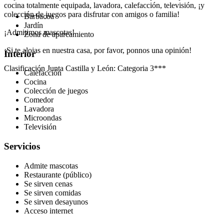
cocina totalmente equipada, lavadora, calefacción, televisión, ¡y
colección de juegos para disfrutar con amigos o familia!
Barbacoa
Jardín
¡Admitimos mascotas!
Zona de aparcamiento
¡Si te alojas en nuestra casa, por favor, ponnos una opinión!
Interior
Clasificación Junta Castilla y León: Categoria 3***
Calefacción
Cocina
Colección de juegos
Comedor
Lavadora
Microondas
Televisión
Servicios
Admite mascotas
Restaurante (público)
Se sirven cenas
Se sirven comidas
Se sirven desayunos
Acceso internet