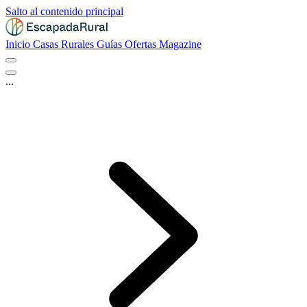
Salto al contenido principal
Inicio
Casas Rurales
Guías
Ofertas
Magazine
...