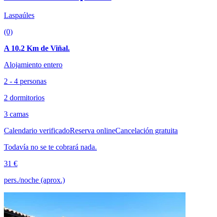
Laspaúles
(0)
A 10.2 Km de Viñal.
Alojamiento entero
2 - 4 personas
2 dormitorios
3 camas
Calendario verificado
Reserva online
Cancelación gratuita
Todavía no se te cobrará nada.
31 €
pers./noche (aprox.)