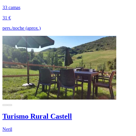
33 camas
31 €
pers./noche (aprox.)
Turismo Rural Castell
Neril