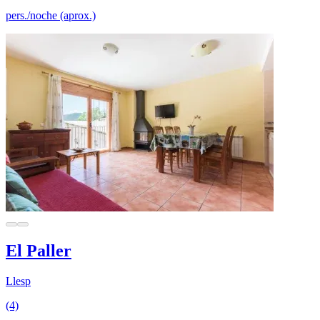
pers./noche (aprox.)
El Paller
Llesp
(4)