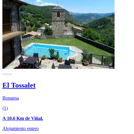
El Tossalet
Bonansa
(1)
A 10.6 Km de Viñal.
Alojamiento entero