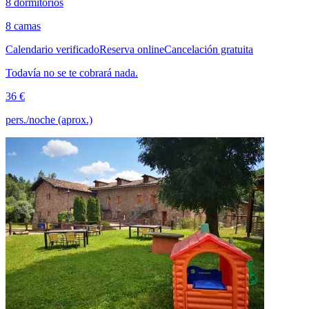
8 dormitorios
8 camas
Calendario verificado
Reserva online
Cancelación gratuita
Todavía no se te cobrará nada.
36 €
pers./noche (aprox.)