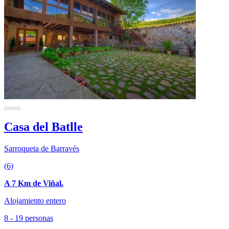
Casa del Batlle
Sarroqueta de Barravés
(6)
A 7 Km de Viñal.
Alojamiento entero
8 - 19 personas