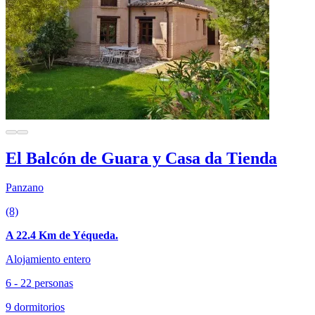
El Balcón de Guara y Casa da Tienda
Panzano
(8)
A 22.4 Km de Yéqueda.
Alojamiento entero
6 - 22 personas
9 dormitorios