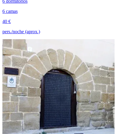
6 dormitorios
6 camas
40 €
pers./noche (aprox.)