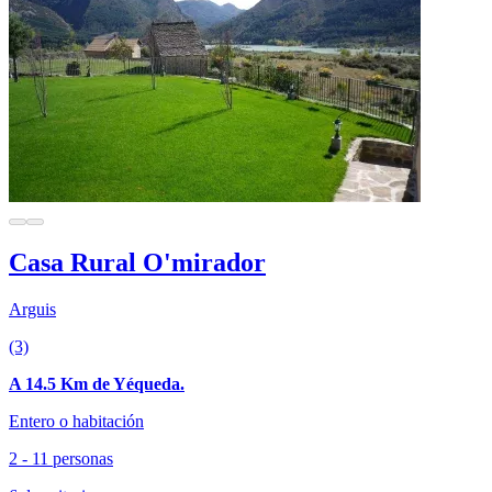
Casa Rural O'mirador
Arguis
(3)
A 14.5 Km de Yéqueda.
Entero o habitación
2 - 11 personas