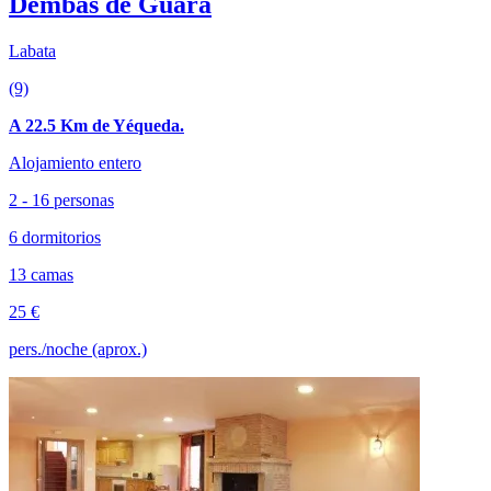
Dembas de Guara
Labata
(9)
A 22.5 Km de Yéqueda.
Alojamiento entero
2 - 16 personas
6 dormitorios
13 camas
25 €
pers./noche (aprox.)