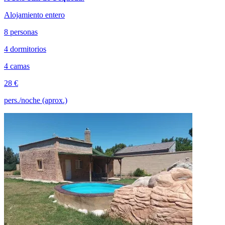
Alojamiento entero
8 personas
4 dormitorios
4 camas
28 €
pers./noche (aprox.)