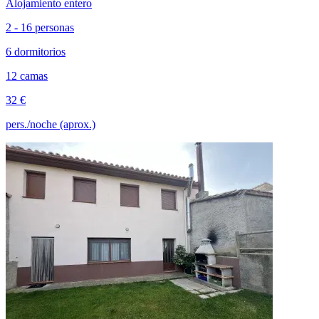
Alojamiento entero
2 - 16 personas
6 dormitorios
12 camas
32 €
pers./noche (aprox.)