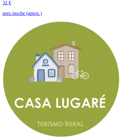
32 €
pers./noche (aprox.)