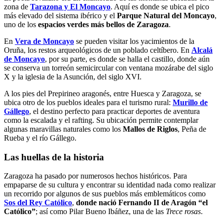
zona de
Tarazona y El Moncayo
. Aquí es donde se ubica el pico
más elevado del sistema ibérico y el
Parque Natural del Moncayo
,
uno de los
espacios verdes más bellos de Zaragoza
.
En
Vera de Moncayo
se pueden visitar los yacimientos de la
Oruña, los restos arqueológicos de un poblado celtíbero. En
Alcalá
de Moncayo
, por su parte, es donde se halla el castillo, donde aún
se conserva un torreón semicircular con ventana mozárabe del siglo
X y la iglesia de la Asunción, del siglo XVI.
A los pies del Prepirineo aragonés, entre Huesca y Zaragoza, se
ubica otro de los pueblos ideales para el turismo rural:
Murillo de
Gállego
, el destino perfecto para practicar deportes de aventura
como la escalada y el rafting. Su ubicación permite contemplar
algunas maravillas naturales como los
Mallos de Riglos
, Peña de
Rueba y el río Gállego.
Las huellas de la historia
Zaragoza ha pasado por numerosos hechos históricos. Para
empaparse de su cultura y encontrar su identidad nada como realizar
un recorrido por algunos de sus pueblos más emblemáticos como
Sos del Rey Católico
,
donde nació Fernando II de Aragón “el
Católico”
; así como Pilar Bueno Ibáñez, una de las
Trece rosas
.