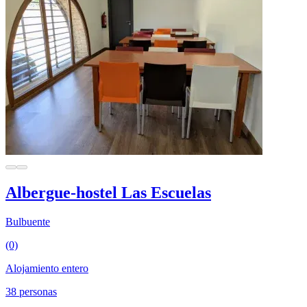
Albergue-hostel Las Escuelas
Bulbuente
(0)
Alojamiento entero
38 personas