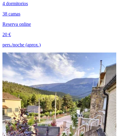
4 dormitorios
38 camas
Reserva online
20 €
pers./noche (aprox.)