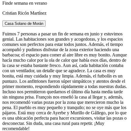
Finde semana en verano
Cristian Ricón Martínez
Casa Solano de Morán
Fuimos 7 personas a pasar un fin de semana en junio y estuvimos
genial. Las habitaciones son grandes y acogedoras, y los espacios
comunes son perfectos para estar todos juntos. Además, el tiempo
acompañó y pudimos disfrutar de la zona exterior haciendo una
barbacoa; el espacio para comer al aire libre es muy bonito. Aunque
hacía mucho calor por la ola de calor que había esos días, dentro de
la casa se estaba bastante fresco. Aun así, cada habitación contaba
con un ventilador, un detalle que se agradece. La casa es muy
bonita, está muy cuidada y muy limpia. Además, el futbolín es un
puntazo. Los anfitriones fueron súper simpáticos y atentos desde el
primer momento, respondiendo rápidamente a todas nuestras dudas.
Incluso nos permitieron quedarnos el último día hasta media tarde
sin ninguna prisa. François nos enseñó la casa al llegar y, además,
nos recomendó varias pozas por la zona que merecieron mucho la
pena. El pueblo es muy pequeño y tranquilo; no se oye más que los
pájaros. Está muy cerca de Ayerbe y Murillo de Gállego, por lo que
es una ubicación perfecta para hacer excursiones, visitar las pozas o
desconectar. Sin duda, una casa rural para repetir. ¡Muy
recomendable!