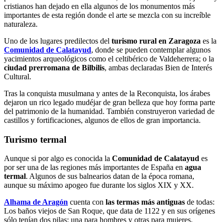
cristianos han dejado en ella algunos de los monumentos más
importantes de esta región donde el arte se mezcla con su increíble
naturaleza.
Uno de los lugares predilectos del
turismo rural en Zaragoza
es la
Comunidad de Calatayud
, donde se pueden contemplar algunos
yacimientos arqueológicos como el celtibérico de Valdeherrera; o la
ciudad prerromana de Bilbilis
, ambas declaradas Bien de Interés
Cultural.
Tras la conquista musulmana y antes de la Reconquista, los árabes
dejaron un rico legado mudéjar de gran belleza que hoy forma parte
del patrimonio de la humanidad. También construyeron variedad de
castillos y fortificaciones, algunos de ellos de gran importancia.
Turismo termal
Aunque si por algo es conocida la
Comunidad de Calatayud
es
por ser una de las regiones más importantes de España en
agua
termal
. Algunos de sus balnearios datan de la época romana,
aunque su máximo apogeo fue durante los siglos XIX y XX.
Alhama de Aragón
cuenta con
las termas más antiguas
de todas:
Los baños viejos de San Roque, que data de 1122 y en sus orígenes
sólo tenían dos pilas: una para hombres y otras para mujeres.