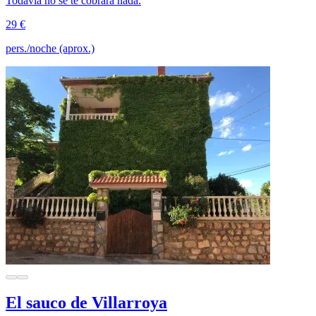
Todavía no se te cobrará nada.
29 €
pers./noche (aprox.)
El sauco de Villarroya