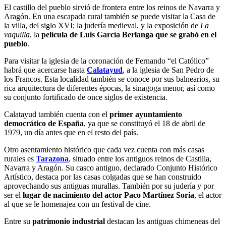
El castillo del pueblo sirvió de frontera entre los reinos de Navarra y
Aragón. En una escapada rural también se puede visitar la Casa de
la villa, del siglo XVI; la judería medieval, y la exposición de
La
vaquilla
, la
película de Luis García Berlanga que se grabó en el
pueblo
.
Para visitar la iglesia de la coronación de Fernando “el Católico”
habrá que acercarse hasta
Calatayud
, a la iglesia de San Pedro de
los Francos. Esta localidad también se conoce por sus balnearios, su
rica arquitectura de diferentes épocas, la sinagoga menor, así como
su conjunto fortificado de once siglos de existencia.
Calatayud también cuenta con el
primer ayuntamiento
democrático de España
, ya que se constituyó el 18 de abril de
1979, un día antes que en el resto del país.
Otro asentamiento histórico que cada vez cuenta con más casas
rurales es
Tarazona
, situado entre los antiguos reinos de Castilla,
Navarra y Aragón. Su casco antiguo, declarado Conjunto Histórico
Artístico, destaca por las casas colgadas que se han construido
aprovechando sus antiguas murallas. También por su judería y por
ser el
lugar de nacimiento del actor Paco Martínez Soria
, el actor
al que se le homenajea con un festival de cine.
Entre su
patrimonio industrial
destacan las antiguas chimeneas del