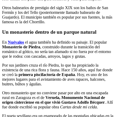
Otros balnearios de prestigio del siglo XIX son los baños de San
Fermín y los del Tello (posteriormente llamado balneario de
Guajardo). El municipio también es popular por sus fuentes, la más
famosa es la del Chorrillo.
Un monasterio dentro de un parque natural
En
Nuévalos
el agua también ha definido su paisaje. El popular
Monasterio de Piedra
, construido durante la transición del
románico al gótico, no sería tan afamado si no fuera por el entorno
que le rodea: con cascadas, arroyos, lagos y grutas.
Por sus jardines cruza el río Piedra, lo que ha propiciado la
existencia de una rica flora y fauna. Hace 150 años, aquí fue donde
se creó la
primera piscifactoría de España
. Hoy, es uno de los
mejores lugares para el avistamiento de aves rapaces, halcones,
buitres, búhos y águilas.
Otro monasterio que no conviene pasar por alto en una escapada
rural en Zaragoza es el de
Veruela, Monumento Nacional de
origen cisterciense en el que vivió Gustavo Adolfo Bécquer
. Allí
fue donde escribió su popular obra
Cartas desde mi celda
.
El poeta sevillano era un enamorado de las montañas ubicadas en la