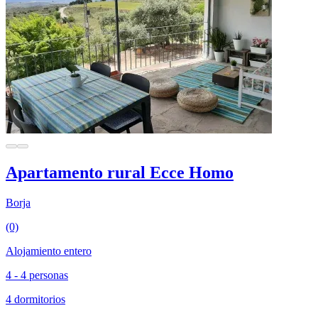
Apartamento rural Ecce Homo
Borja
(0)
Alojamiento entero
4 - 4 personas
4 dormitorios