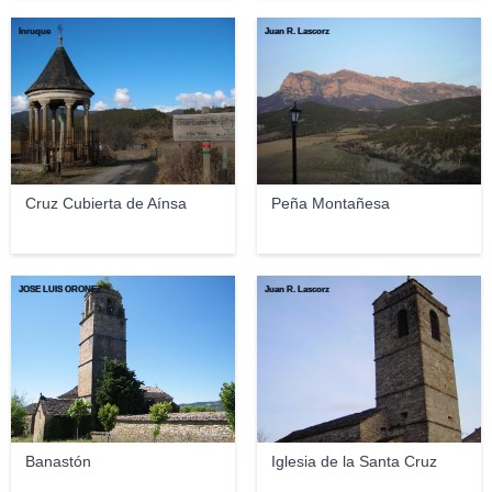
Inruque
Juan R. Lascorz
Cruz Cubierta de Aínsa
Peña Montañesa
JOSE LUIS OROÑEZ
Juan R. Lascorz
Banastón
Iglesia de la Santa Cruz