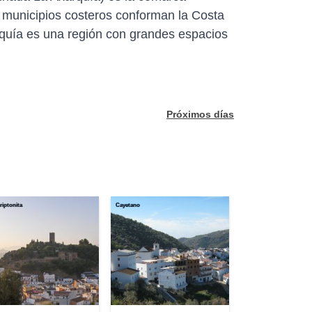
s municipios costeros conforman la Costa
rquía es una región con grandes espacios
Próximos días
riptonita
Cayetano