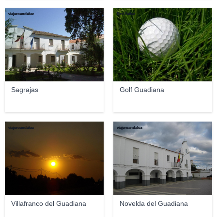
viajeroandaluz
Emi Yañez
Sagrajas
Golf Guadiana
viajeroandaluz
viajeroandaluz
Villafranco del Guadiana
Novelda del Guadiana