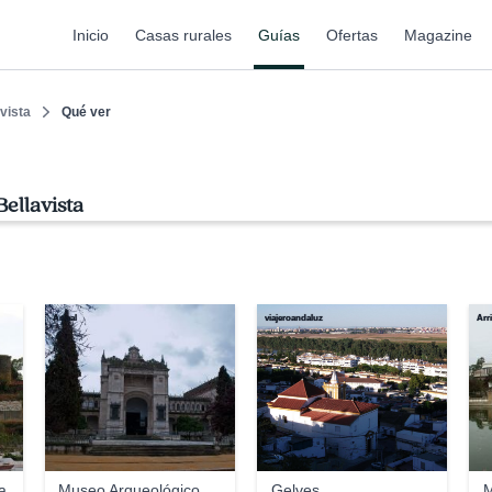
Inicio
Casas rurales
Guías
Ofertas
Magazine
vista
Qué ver
ellavista
Anual
viajeroandaluz
Arr
a
Museo Arqueológico
Gelves
M