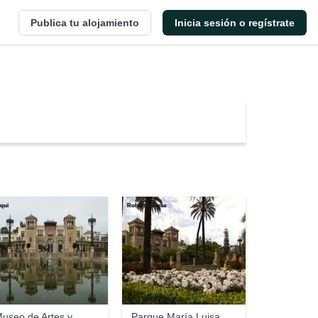
Publica tu alojamiento
Inicia sesión o regístrate
iqui
Roberta Morea
useo de Artes y
Parque María Luisa