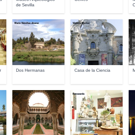
de Sevilla
C
Mario Sánchez álvarez
Victoria Muñoz
Bec
r
Dos Hermanas
Casa de la Ciencia
M
Cat
Extraverde
Ant