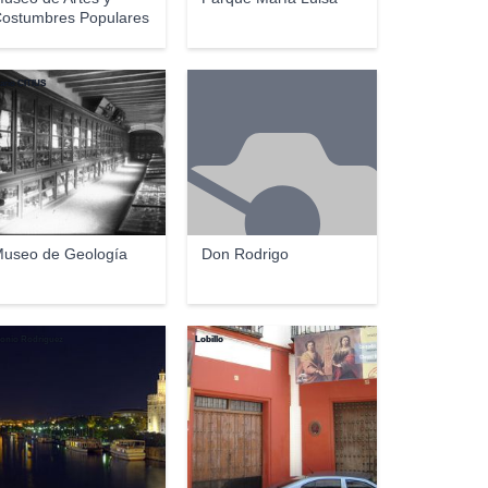
ostumbres Populares
ario CITIUS
useo de Geología
Don Rodrigo
onio Rodriguez
Lobillo