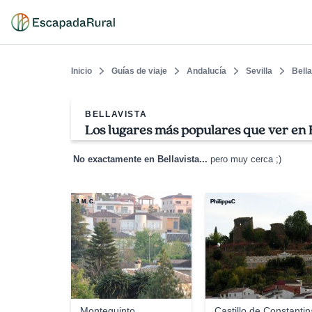
Inicio
Guías de viaje
Andalucía
Sevilla
Bella
BELLAVISTA
Los lugares más populares que ver en B
No exactamente en Bellavista...
pero muy cerca ;)
J. M. C.
PhilippeC
Montequinto
Castillo de Constantin