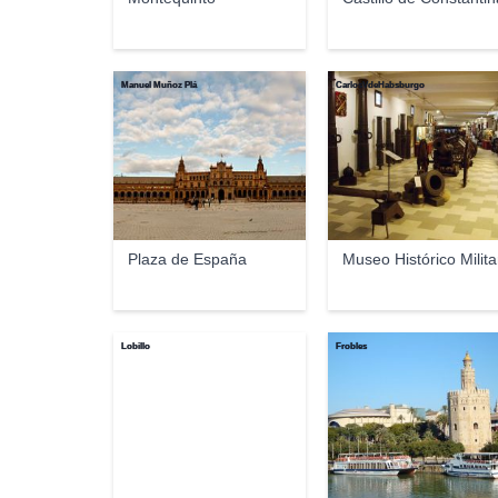
Manuel Muñoz Plá
CarlosVdeHabsburgo
Plaza de España
Museo Histórico Milita
Lobillo
Frobles