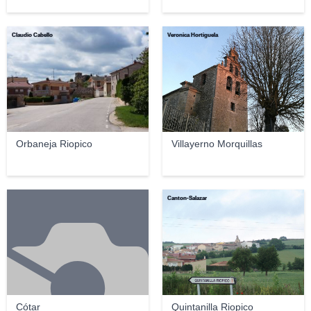
Claudio Cabello
Veronica Hortiguela
Orbaneja Riopico
Villayerno Morquillas
Canton-Salazar
Cótar
Quintanilla Riopico