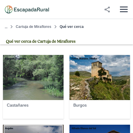
Cartuja de Miraflores
Qué ver cerca
...
Qué ver cerca de Cartuja de Miraflores
Björgvin Asgeirson
Fotos_Mariano_Villalba
Castañares
Burgos
Anjolm
Alfredo Blanco del Val