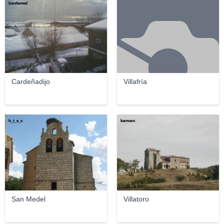
barelamed
Cardeñadijo
Villafría
h_t_e_s
karmarx
San Medel
Villatoro