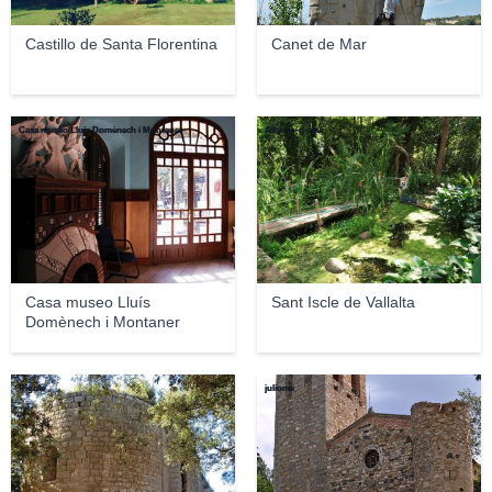
Castillo de Santa Florentina
Canet de Mar
Casa museo Lluís Domènech i Montaner
Alberto-g-rovi
Casa museo Lluís
Sant Iscle de Vallalta
Domènech i Montaner
Rigole
juliome