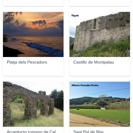
Ula Ch-L
Rigole
Platja dels Pescadors
Castillo de Montpalau
Rigole
Alberto Gonzalez Rovira
Acueducto romano de Cal
Sant Pol de Mar