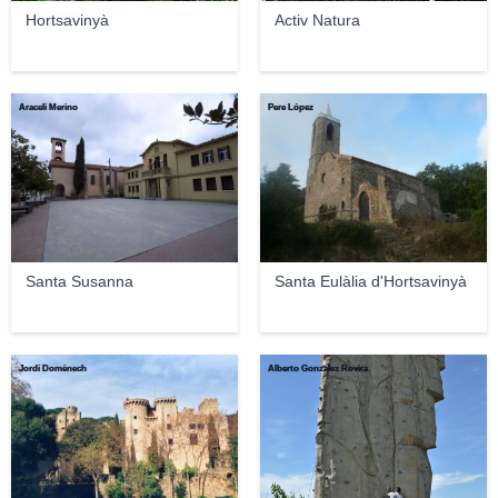
Hortsavinyà
Activ Natura
Araceli Merino
Pere López
Santa Susanna
Santa Eulàlia d'Hortsavinyà
Jordi Domènech
Alberto Gonzalez Rovira