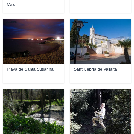
Cua
cristal1995
Araceli Merino
Playa de Santa Susanna
Sant Cebrià de Vallalta
maria moncal
Activ Natura