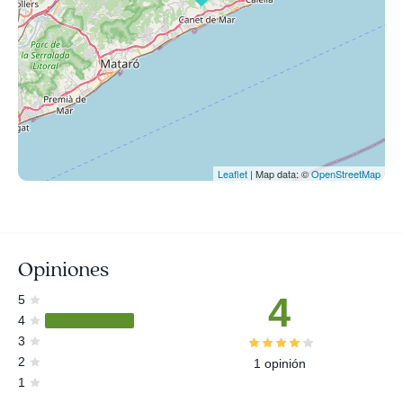
Leaflet
| Map data: ©
OpenStreetMap
Opiniones
4
5
4
3
2
1 opinión
1