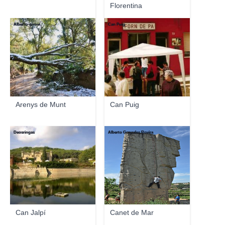
Florentina
Alberto-g-rovi
Can Puig
Arenys de Munt
Can Puig
Deosringas
Alberto Gonzalez Rovira
Can Jalpí
Canet de Mar