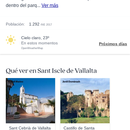
dentro del parq...
Ver más
Población:
1.292
INE 2017
cielo claro, 23º
En estos momentos
Próximos días
OpenWeatherMap
Qué ver en Sant Iscle de Vallalta
Araceli Merino
Jordi Domènech
Sant Cebrià de Vallalta
Castillo de Santa