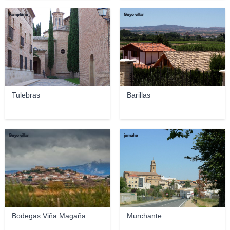
Pampluno
Goyo villar
Tulebras
Barillas
Goyo villar
jomahe
Bodegas Viña Magaña
Murchante