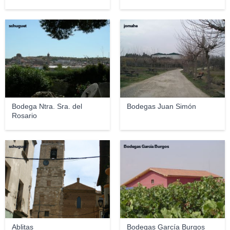
schuguet
jomahe
Bodega Ntra. Sra. del
Bodegas Juan Simón
Rosario
schuguet
Bodegas García Burgos
Ablitas
Bodegas García Burgos