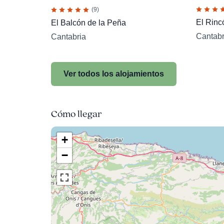
(9)
El Rinc
El Balcón de la Peña
Cantabr
Cantabria
Ver todos los alojamientos
Cómo llegar
+
−