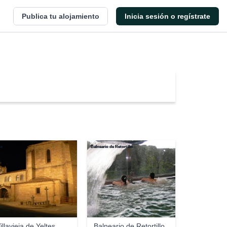
Publica tu alojamiento
Inicia sesión o regístrate
cs
Balneario de Retortillo
illavieja de Yeltes
Balneario de Retortillo