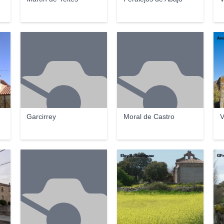
And
Garcirrey
Moral de Castro
V
Eloy B. Rodriguez
GFr