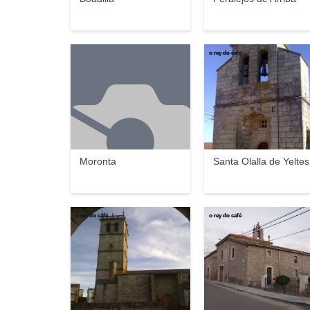
o rey do café
Moronta
Santa Olalla de Yeltes
o rey do café
o rey do café