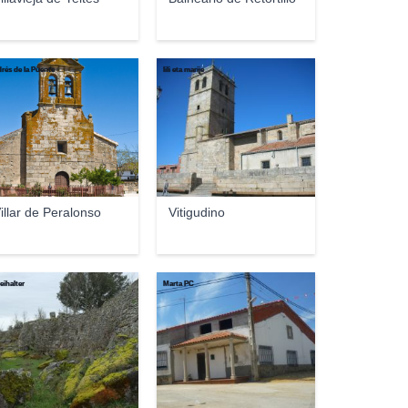
rés de la Puente
lili eta marije
illar de Peralonso
Vitigudino
eihalter
Marta PC