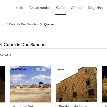
Inicio
Casas rurales
Guías
Ofertas
Magazine
El Cubo de Don Sancho
Qué ver
 El Cubo de Don Sancho
cerca ;)
Daniel Villafruela
jettcom
Ms
Martín de Yeltes
Peralejos de Abajo
V