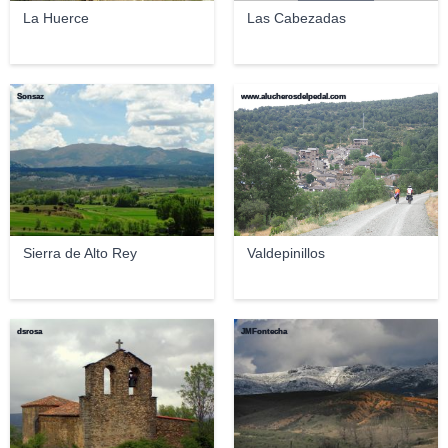
La Huerce
Las Cabezadas
Sonsaz
www.alucherosdelpedal.com
Sierra de Alto Rey
Valdepinillos
dsrosa
JMFontecha