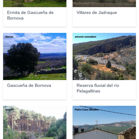
Ermita de Gascueña de
Villares de Jadraque
Bornova
dsrosa
antonio monedero
Gascueña de Bornova
Reserva fluvial del río
Pelagallinas
cmg167
Pedro Cano Silvestre