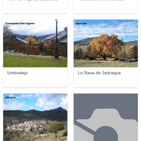
Concepcion Diaz Ugarrio
Paco Javi
Umbralejo
La Nava de Jadraque
julio.p.m