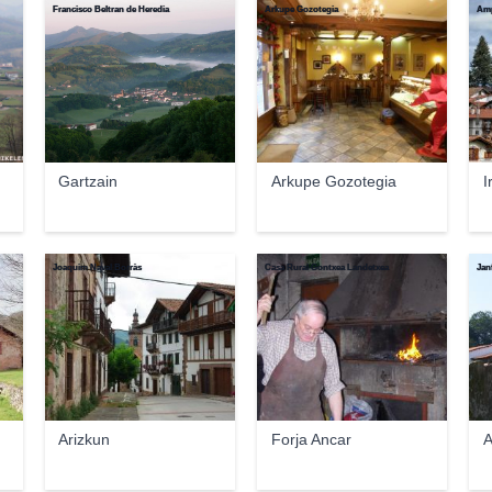
Francisco Beltran de Heredia
Arkupe Gozotegia
Amp
Gartzain
Arkupe Gozotegia
I
Joaquim Naval Borràs
Casa Rural Gontxea Landetxea
Janf
Arizkun
Forja Ancar
A