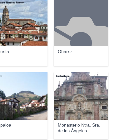
aro Timoteo Ramon
rurita
Oharriz
ri
Euskalduna
paioa
Monasterio Ntra. Sra.
de los Ángeles