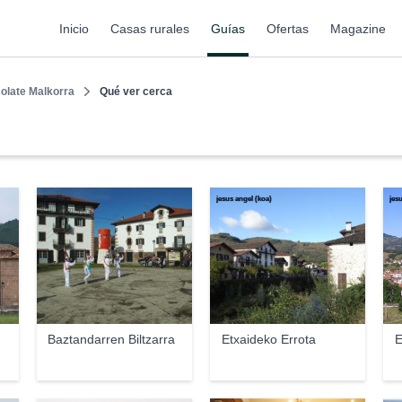
Inicio
Casas rurales
Guías
Ofertas
Magazine
olate Malkorra
Qué ver cerca
Dantzan
jesus angel (koa)
jes
Baztandarren Biltzarra
Etxaideko Errota
E