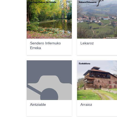
Francisco Beltran de Heredia
Nekane Echeverria
Sendero Infernuko
Lekaroz
Erreka
Euskalduna
Aintzialde
Arraioz