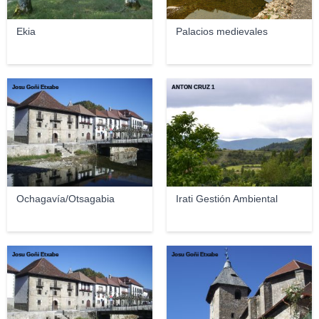
Ekia
Palacios medievales
Josu Goñi Etxabe
ANTON CRUZ 1
Ochagavía/Otsagabia
Irati Gestión Ambiental
Josu Goñi Etxabe
Josu Goñi Etxabe