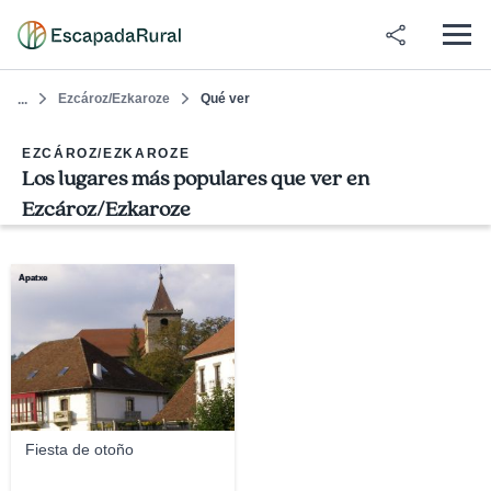
Ezcároz/Ezkaroze
Qué ver
...
EZCÁROZ/EZKAROZE
Los lugares más populares que ver en
Ezcároz/Ezkaroze
Apatxe
Fiesta de otoño