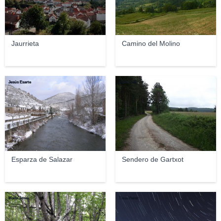
Jaurrieta
Camino del Molino
Jesús Esarte
Lluís Colt
Esparza de Salazar
Sendero de Gartxot
Maria Jose
Txus Perez