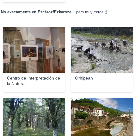
No exactamente en Ezcároz/Ezkaroze...
pero muy cerca ;)
otsagabia.net
ANTON CRUZ 1
Centro de Interpretación de
Orhipean
la Natural...
ANTON CRUZ 1
ANTON CRUZ 1