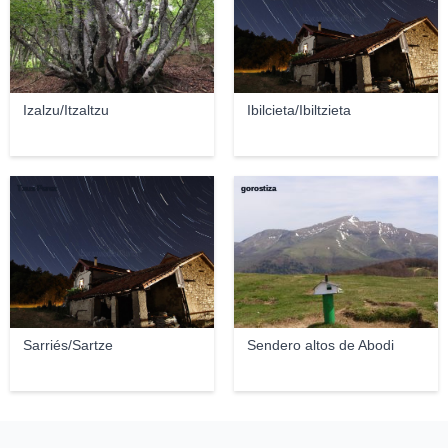
Izalzu/Itzaltzu
Ibilcieta/Ibiltzieta
Txus Perez
gorostiza
Sarriés/Sartze
Sendero altos de Abodi