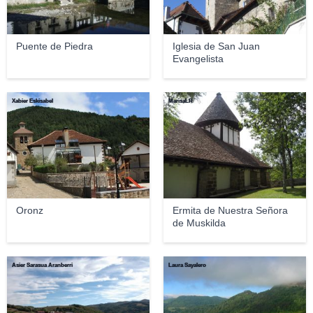
Puente de Piedra
Iglesia de San Juan
Evangelista
Xabier Eskisabel
MarisaLR
Oronz
Ermita de Nuestra Señora
de Muskilda
Asier Sarasua Aranberri
Laura Sayalero