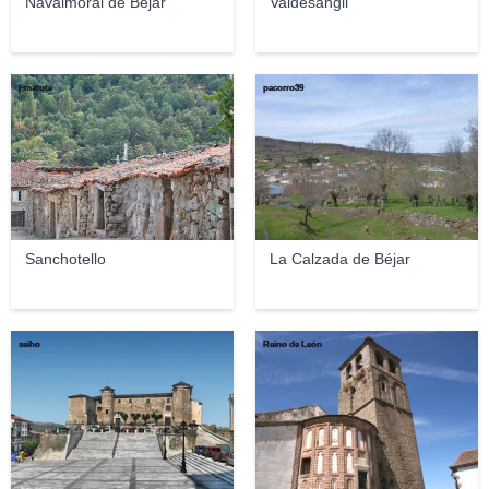
Navalmoral de Béjar
Valdesangil
j-matute
pacorro39
Sanchotello
La Calzada de Béjar
seiho
Reino de León