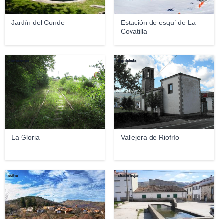
Jardín del Conde
Estación de esquí de La
Covatilla
pintatrenes
Aquielrafa
La Gloria
Vallejera de Riofrío
seiho
chatin bejar