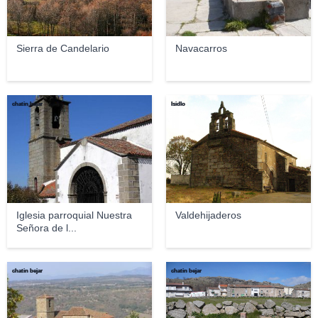
Sierra de Candelario
Navacarros
chatin bejar
Isidlo
Iglesia parroquial Nuestra
Valdehijaderos
Señora de l...
chatin bejar
chatin bejar