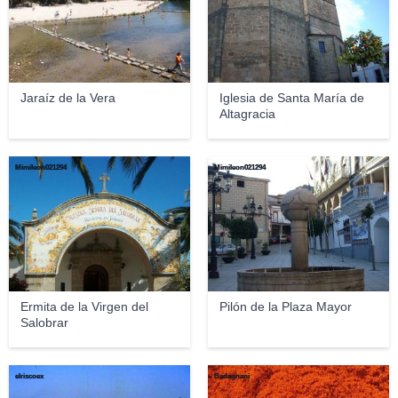
Jaraíz de la Vera
Iglesia de Santa María de
Altagracia
Mimileon021294
Mimileon021294
Ermita de la Virgen del
Pilón de la Plaza Mayor
Salobrar
elriscoex
Badagnani