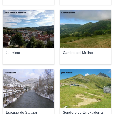
Asier Sarasua Aranberri
Laura Sayalero
Jaurrieta
Camino del Molino
Jesús Esarte
joan miquel
Esparza de Salazar
Sendero de Errekaidorra