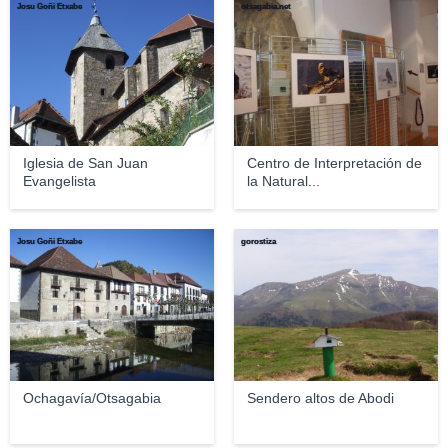
Josu Goñi Etxabe
otsagabia.net
Iglesia de San Juan
Centro de Interpretación de
Evangelista
la Natural...
Josu Goñi Etxabe
gorostiza
Ochagavía/Otsagabia
Sendero altos de Abodi