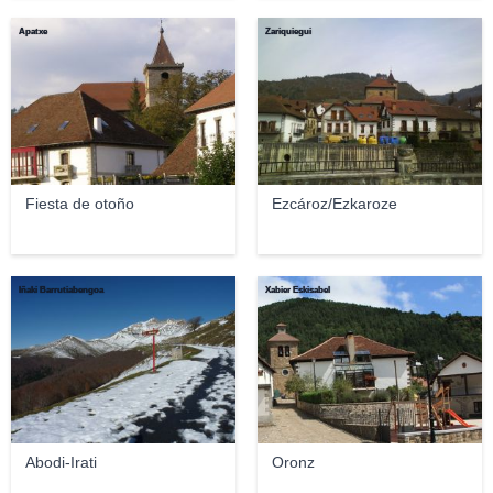
Apatxe
Zariquiegui
Fiesta de otoño
Ezcároz/Ezkaroze
Iñaki Barrutiabengoa
Xabier Eskisabel
Abodi-Irati
Oronz