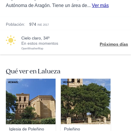
Autónoma de Aragón. Tiene un área de...
Ver más
Población:
974
INE 2017
cielo claro, 34º
En estos momentos
Próximos días
OpenWeatherMap
Qué ver en Lalueza
VICMAEL
VICMAEL
Iglesia de Poleñino
Poleñino