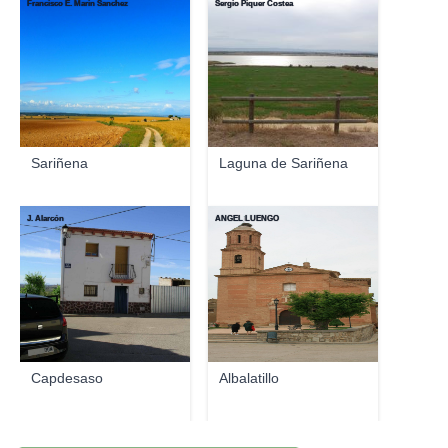
Francisco E. Marin Sanchez
Sergio Piquer Costea
Sariñena
Laguna de Sariñena
J. Alarcón
ANGEL LUENGO
Capdesaso
Albalatillo