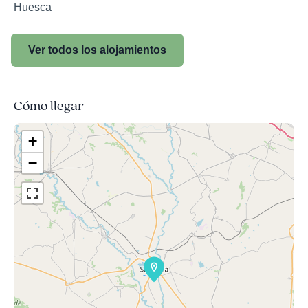
Huesca
Ver todos los alojamientos
Cómo llegar
+
−