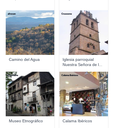
afrocan
Cruccone
Camino del Agua
Iglesia parroquial
Nuestra Señora de l...
Cruccone
Calama Ibéricos
Museo Etnográfico
Calama Ibéricos