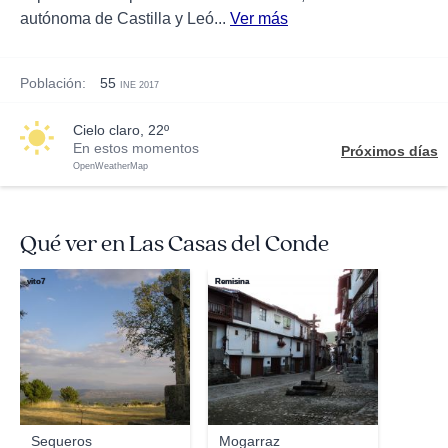
autónoma de Castilla y Leó...
Ver más
Población:
55
INE 2017
cielo claro, 22º
En estos momentos
Próximos días
OpenWeatherMap
Qué ver en Las Casas del Conde
vito7
Remisina
Sequeros
Mogarraz