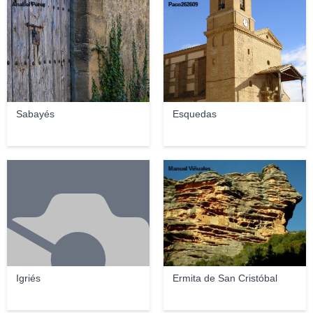
Anabel Pérez
Paco262609
Sabayés
Esquedas
Manuel Viñuales
Igriés
Ermita de San Cristóbal