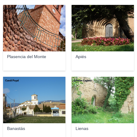
FlorentinoAlvaLopez
ocminter
Plasencia del Monte
Apiés
Candi Puyal
Cristian Laglera
Banastás
Lienas