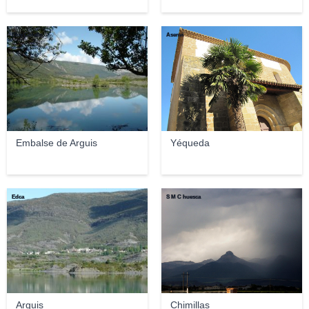
Eloy Cotallo
Asenvi
Embalse de Arguis
Yéqueda
Edca
S M C huesca
Arguis
Chimillas