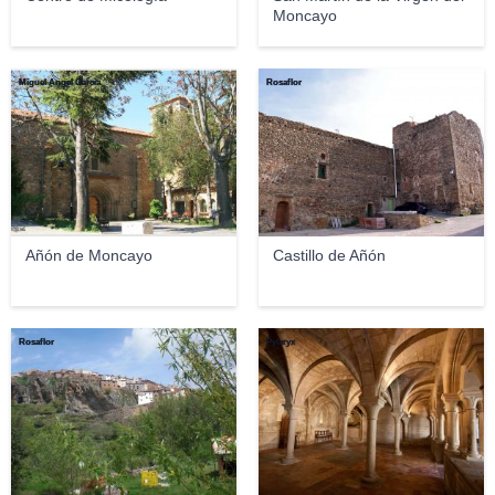
Moncayo
Miguel Ángel García
Rosaflor
Añón de Moncayo
Castillo de Añón
Rosaflor
Pylaryx