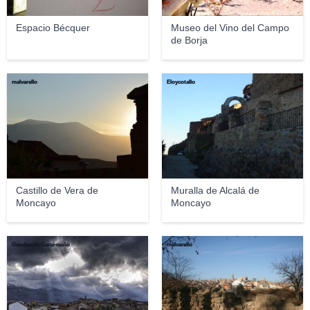
Espacio Bécquer
Museo del Vino del Campo
de Borja
malvarello
Eloycotallo
Castillo de Vera de
Muralla de Alcalá de
Moncayo
Moncayo
Gaudencio Garci-nuño
malvarello