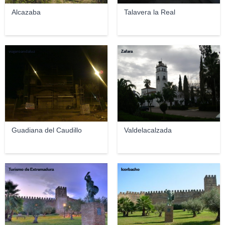
Alcazaba
Talavera la Real
viajeroandaluz
Zafara
Guadiana del Caudillo
Valdelacalzada
Turismo de Extremadura
Icorbacho