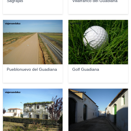
Sagrajas
Villafranco del Guadiana
viajeroandaluz
Emi Yañez
Pueblonuevo del Guadiana
Golf Guadiana
viajeroandaluz
viajeroandaluz