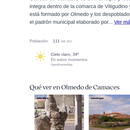
integra dentro de la comarca de Vitigudino
está formado por Olmedo y los despoblados
el padrón municipal elaborado por...
Ver m
Población:
111
INE 2017
cielo claro, 34º
En estos momentos
OpenWeatherMap
Qué ver en Olmedo de Camaces
Julio Sarria
manobogaz