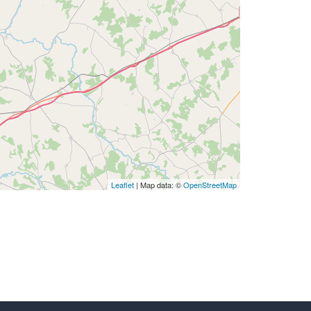
Leaflet
| Map data: ©
OpenStreetMap