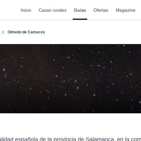
Inicio
Casas rurales
Guías
Ofertas
Magazine
Olmedo de Camaces
lidad española de la provincia de Salamanca, en la co