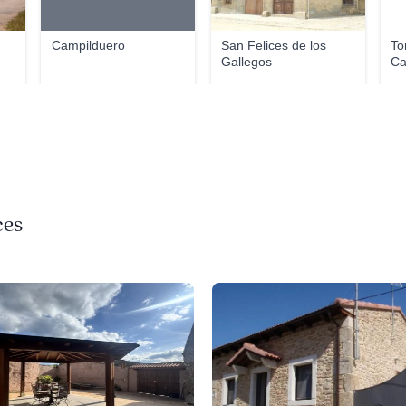
Campilduero
San Felices de los
To
Gallegos
C
ces