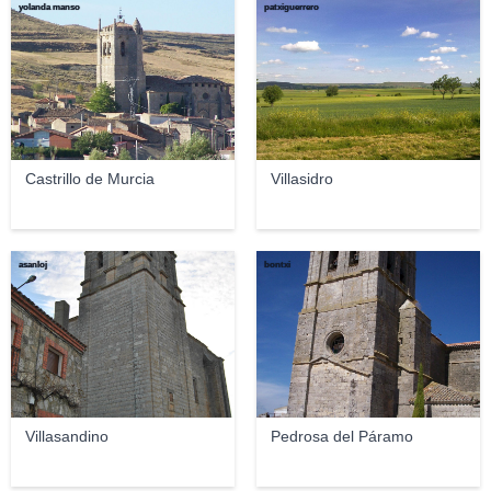
yolanda manso
patxiguerrero
Castrillo de Murcia
Villasidro
asanloj
bontxi
Villasandino
Pedrosa del Páramo