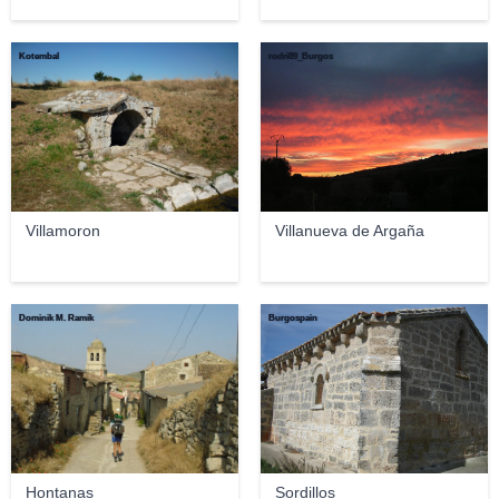
Kotembal
rodri89_Burgos
Villamoron
Villanueva de Argaña
Dominik M. Ramík
Burgospain
Hontanas
Sordillos