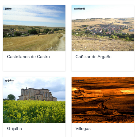
jjnino
pacifico62
Castellanos de Castro
Cañizar de Argaño
grijalba
gargared
Grijalba
Villegas