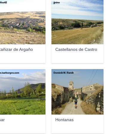
ifico62
jjnino
añizar de Argaño
Castellanos de Castro
.isarburgos.com
Dominik M. Ramík
sar
Hontanas