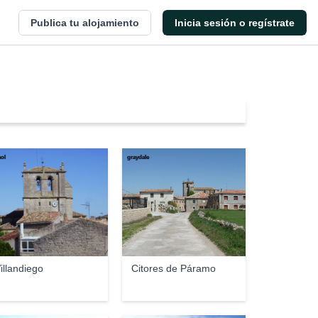
Publica tu alojamiento
Inicia sesión o regístrate
aol
graydale
illandiego
Citores de Páramo