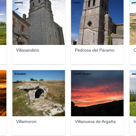
asanloj
bontxi
pac
Villasandino
Pedrosa del Páramo
C
Kotembal
rodri89_Burgos
www
Villamoron
Villanueva de Argaña
I