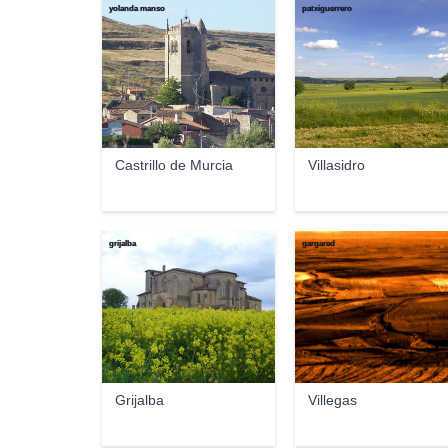
yolanda manso
patxiguerrero
Castrillo de Murcia
Villasidro
grijalba
gargared
Grijalba
Villegas