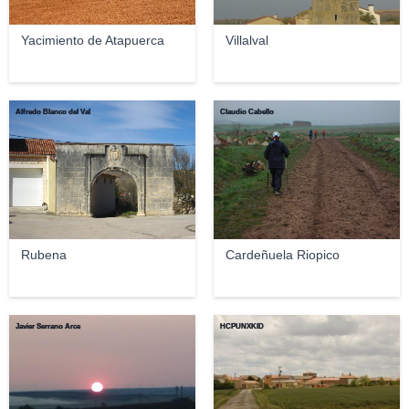
Yacimiento de Atapuerca
Villalval
Alfredo Blanco del Val
Claudio Cabello
Rubena
Cardeñuela Riopico
Javier Serrano Arce
HCPUNXKID