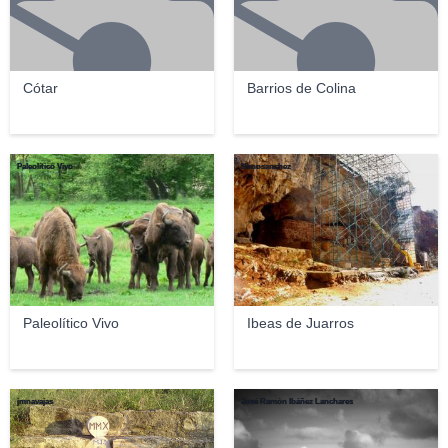
Cótar
Barrios de Colina
Paleolítico Vivo
Nanosanchez
Paleolítico Vivo
Ibeas de Juarros
jmnavajas
José Ramón Ibáñez Lanchares