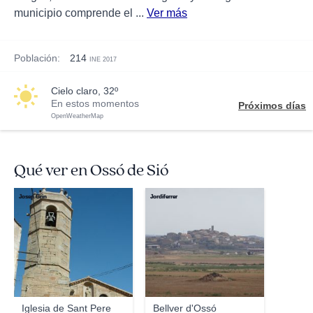
municipio comprende el ...
Ver más
Población:
214
INE 2017
cielo claro, 32º
En estos momentos
Próximos días
OpenWeatherMap
Qué ver en Ossó de Sió
Josep Grin
Jordiferrer
Iglesia de Sant Pere
Bellver d'Ossó