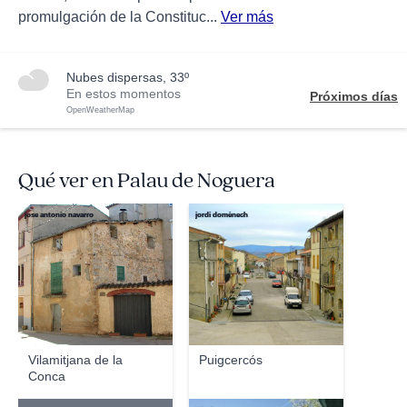
promulgación de la Constituc...
Ver más
nubes dispersas, 33º
En estos momentos
Próximos días
OpenWeatherMap
Qué ver en Palau de Noguera
jose antonio navarro
jordi domènech
Vilamitjana de la
Puigcercós
Conca