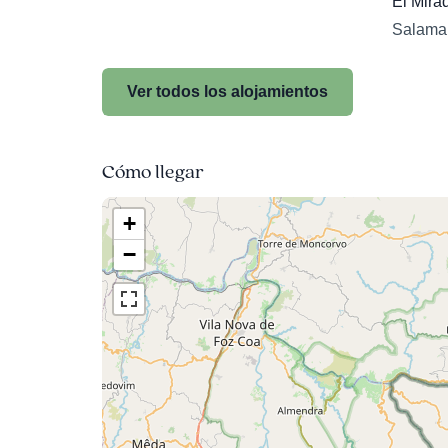
El Mira
Salama
Ver todos los alojamientos
Cómo llegar
+
−