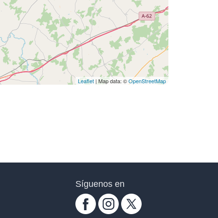
Leaflet
| Map data: ©
OpenStreetMap
Síguenos en