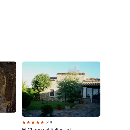
(20)
El Charro del Yeltes I y II