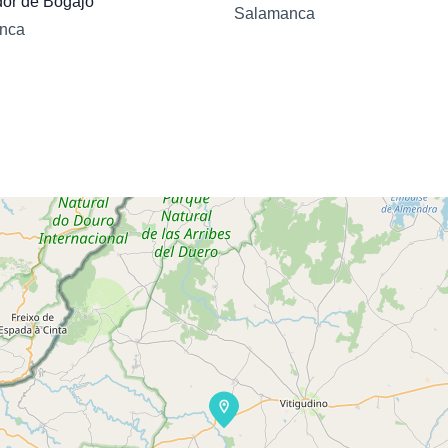
dor de Bogajo
Salamanca
nca