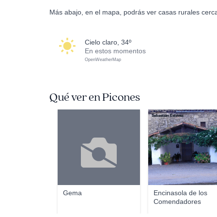
Más abajo, en el mapa, podrás ver casas rurales cerc
cielo claro, 34º
En estos momentos
OpenWeatherMap
Qué ver en Picones
Sebastián Estévez
Gema
Encinasola de los
Comendadores