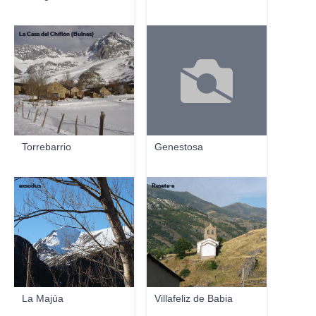
La Casa del Chiflón (Bulnes)
Torrebarrio
Genestosa
exsodus
Resete-e
La Majúa
Villafeliz de Babia