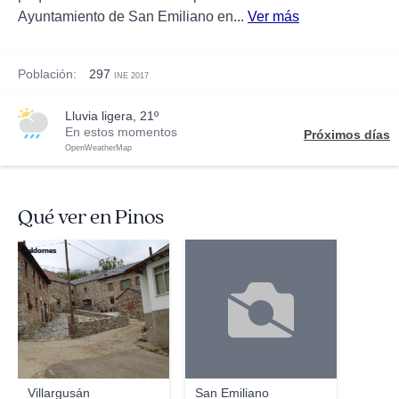
Ayuntamiento de San Emiliano en...
Ver más
Población:
297
INE 2017
lluvia ligera, 21º
En estos momentos
Próximos días
OpenWeatherMap
Qué ver en Pinos
valdornes
Villargusán
San Emiliano