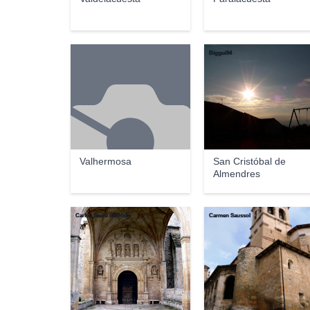
Biggui94
Valhermosa
San Cristóbal de
Almendres
Carlos Sieiro del Nido
Carmen Saussol