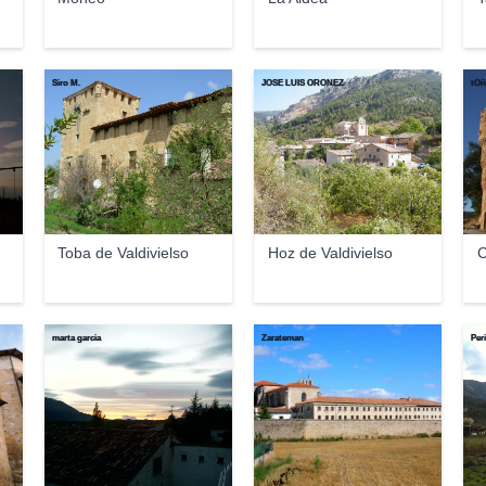
Siro M.
JOSE LUIS OROÑEZ
tO
Toba de Valdivielso
Hoz de Valdivielso
C
marta garcia
Zarateman
Per