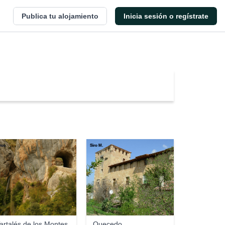
Publica tu alojamiento
Inicia sesión o regístrate
rus
Siro M.
artalés de los Montes
Quecedo