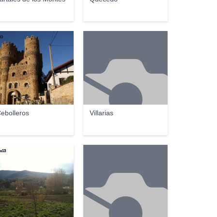
ñO
ebolleros
Villarias
ix13