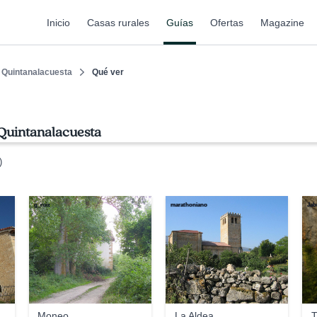
Inicio
Casas rurales
Guías
Ofertas
Magazine
Quintanalacuesta
Qué ver
 Quintanalacuesta
)
g_ruiz
marathoniano
Jab
Moneo
La Aldea
T