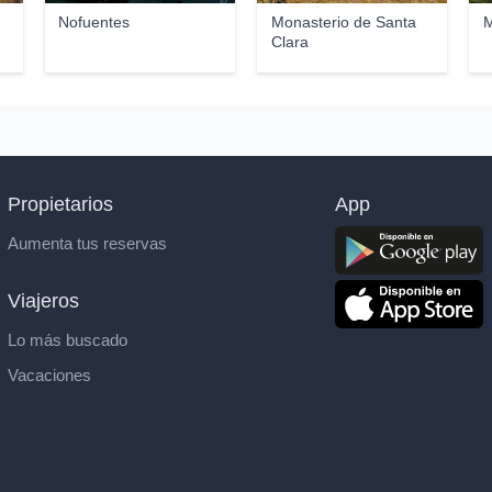
Nofuentes
Monasterio de Santa
M
Clara
Propietarios
App
Aumenta tus reservas
Viajeros
Lo más buscado
Vacaciones