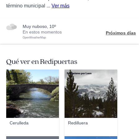
término municipal ...
Ver más
muy nuboso, 10º
En estos momentos
Próximos días
OpenWeatherMap
Qué ver en Redipuertas
fuentes tres
Senderismo por Leon
Cerulleda
Redilluera