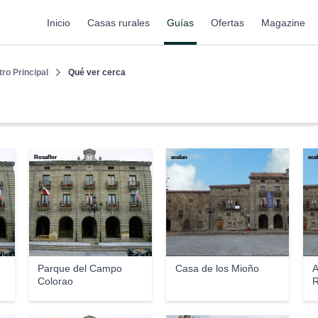
Inicio
Casas rurales
Guías
Ofertas
Magazine
tro Principal
Qué ver cerca
Rosaflor
ecelan
ece
Parque del Campo
Casa de los Mioño
A
Colorao
R