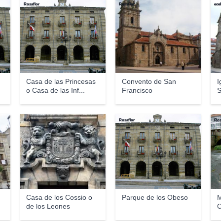
Rosaflor
Rosaflor
ece
Casa de las Princesas
Convento de San
I
o Casa de las Inf...
Francisco
S
Valdavia
Rosaflor
Ros
Casa de los Cossio o
Parque de los Obeso
M
de los Leones
C