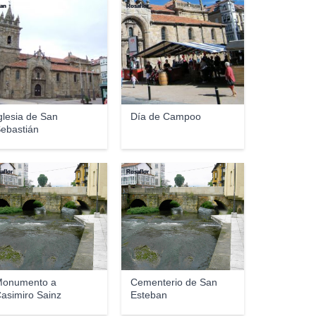
lan
Rosaflor
glesia de San
Día de Campoo
ebastián
aflor
Rosaflor
onumento a
Cementerio de San
asimiro Sainz
Esteban