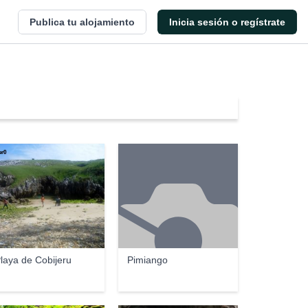
Publica tu alojamiento
Inicia sesión o regístrate
er0
laya de Cobijeru
Pimiango