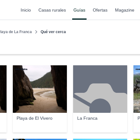
Inicio
Casas rurales
Guías
Ofertas
Magazine
laya de La Franca
Qué ver cerca
dirk bijstra
rov
Playa de El Vivero
La Franca
P