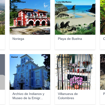
Valentín Enrique
Luisa Gila Merino
Ayu
Noriega
Playa de Buelna
C
Denissf
Valentín Enrique
Est
Archivo de Indianos y
Villanueva de
P
Museo de la Emigr...
Colombres