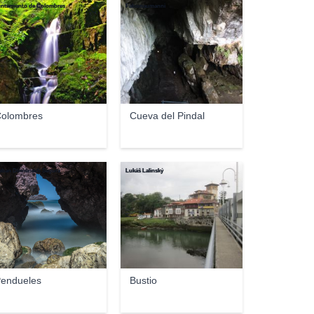
ntamiento de Colombres
Falconaumanni
olombres
Cueva del Pindal
eban Domènech Segura
Lukáš Lalinský
endueles
Bustio