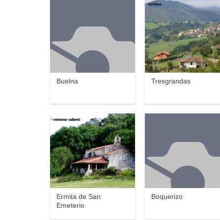
turbica
Buelna
Tresgrandas
mimmo valenti
Ermita de San
Boquerizo
Emeterio