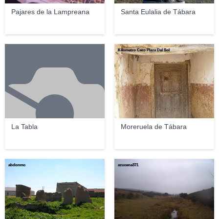
Pajares de la Lampreana
Santa Eulalia de Tábara
Kilometro Cero Plaza Del Sol
La Tabla
Moreruela de Tábara
abdonmc
azucena371