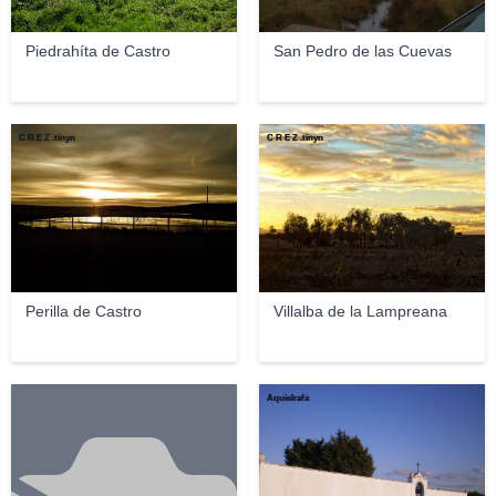
Piedrahíta de Castro
San Pedro de las Cuevas
C R E Z .tinyn
C R E Z .tinyn
Perilla de Castro
Villalba de la Lampreana
Aquielrafa