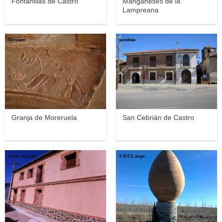
Fontanillas de Castro
Manganeses de la
Lampreana
Grosasm
jcrodries
Granja de Moreruela
San Cebrián de Castro
Emilio Vega Gil
C R E Z .tinyn