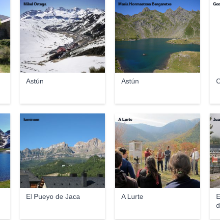
Mikel Ortega
María Hormaetxea Bergaretxe
Gcc
Astún
Astún
C
luminem
A Lurte
Jua
El Pueyo de Jaca
A Lurte
E
d