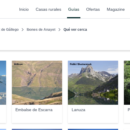
Inicio
Casas rurales
Guías
Ofertas
Magazine
t de Gállego
Ibones de Anayet
Qué ver cerca
Willtron
Poliki / Shutterstock
ala
Embalse de Escarra
Lanuza
P