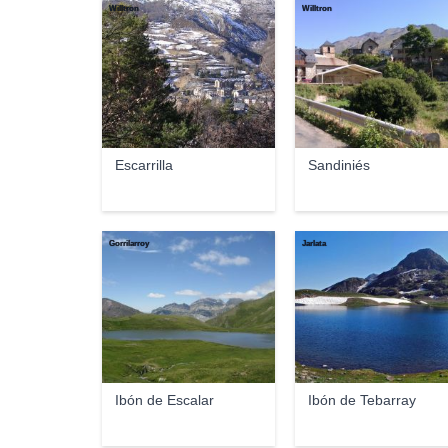
Willtron
Willtron
Escarrilla
Sandiniés
Gorrilarroy
Jarlata
Ibón de Escalar
Ibón de Tebarray