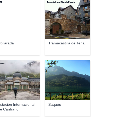
32
Antonio Lana Dïaz de Espada
ollarada
Tramacastilla de Tena
nedc
Ghiocela
stación Internacional
Saqués
e Canfranc