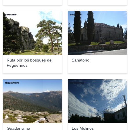
panoramio
bodeguillo
Ruta por los bosques de
Sanatorio
Peguerinos
Miguel303xm
enriqueayuso
Guadarrama
Los Molinos