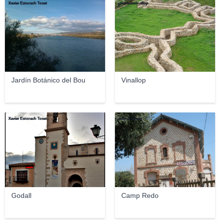
Xavier Estorach Toset
piramidevinallop
Jardín Botánico del Bou
Vinallop
Xavier Estorach Toset
Juanma Puig
Godall
Camp Redo