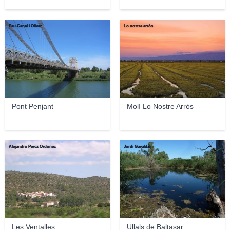
Pau Canal i Oliver
Lo nostre arròs
Pont Penjant
Molí Lo Nostre Arròs
Alejandro Perez Ordoñez
Jordi Gavaldà
Les Ventalles
Ullals de Baltasar