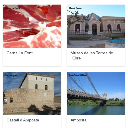
Carns La Font
Manel Zaera
Carns La Font
Museo de les Terres de
l’Ebre
Deosringas
Pau Canal i Oliver
Castell d'Amposta
Amposta