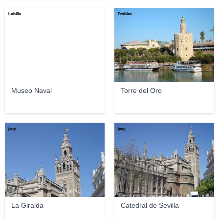
Lobillo
Frobles
Museo Naval
Torre del Oro
jeny
jeny
La Giralda
Catedral de Sevilla