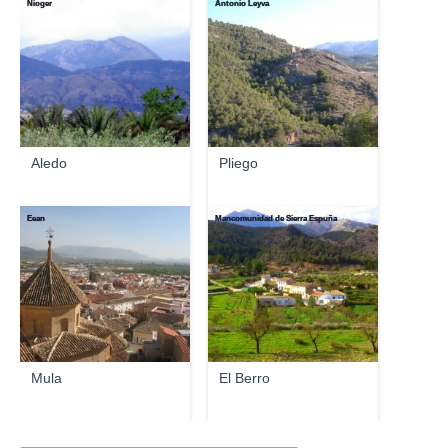
Nioger
Antonio Leyva
Aledo
Pliego
Eean
Mancomunidad de Sierra Espuña
Mula
El Berro