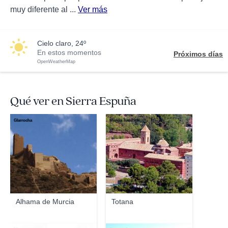
muy diferente al ...
Ver más
cielo claro, 24º
En estos momentos
Próximos días
OpenWeatherMap
Qué ver en Sierra Espuña
Glarrocha
Murcia Turística
Alhama de Murcia
Totana