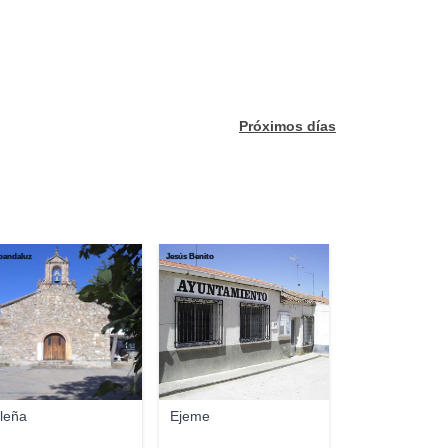
Próximos días
roandaluz
Jesús Benito
leña
Ejeme