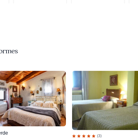
Tormes
erde
(3)