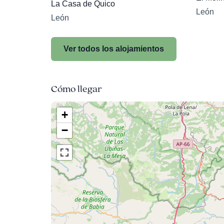
La Casa de Quico
León
León
Ver todos los alojamientos
Cómo llegar
+
−