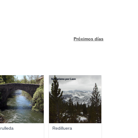
Próximos días
es tres
Senderismo por Leon
rulleda
Redilluera